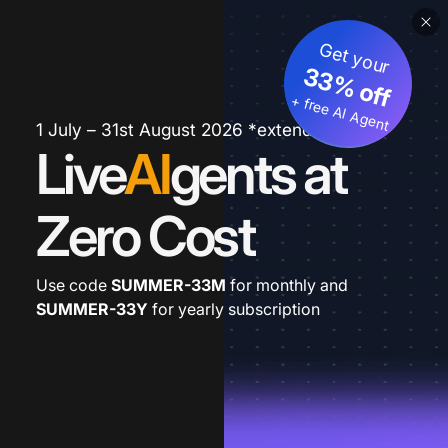
Get your
33% off
+ free AI Agent
1 July – 31st August 2026 *extended
Live
AI
gents at
Zero Cost
Use code
SUMMER-33M
for monthly and
SUMMER-33Y
for yearly subscription