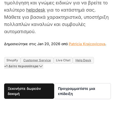
τιμολόγηση και γνώμες ειδικών για να βρείτε το
καλύτερο
helpdesk
για το κατάστημά σας.
Μάθετε για βασικά χαρακτηριστικά, υποστήριξη
πολλαπλών καναλιών και συμβουλές
αυτοματισμού.
Jan 
Δημοσιεύτηκε στις Jan 20, 2026 από
Patricia Krajcovicova
.
Shopify
Customer Service
Live Chat
Help Desk
+1 Δείτε περισσότερα
Ξεκινήστε δωρεάν
Προγραμματίστε μια
δοκιμή
επίδειξη