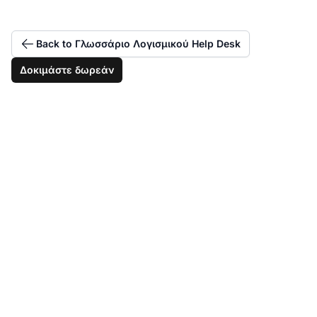
Back to Γλωσσάριο Λογισμικού Help Desk
Δοκιμάστε δωρεάν
Προσαρμόστε τον
τομέα υποστήριξης
σας με αντιστοίχιση