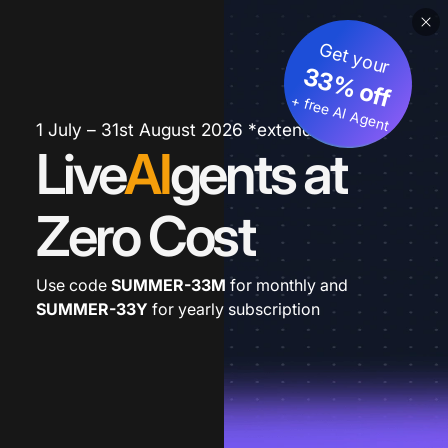
Get your
33% off
+ free AI Agent
1 July – 31st August 2026 *extended
Live
AI
gents at
Zero Cost
Use code
SUMMER-33M
for monthly and
SUMMER-33Y
for yearly subscription