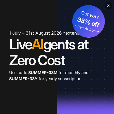
Get your
33% off
+ free AI Agent
1 July – 31st August 2026 *extended
Live
AI
gents at
Zero Cost
Use code
SUMMER-33M
for monthly and
SUMMER-33Y
for yearly subscription