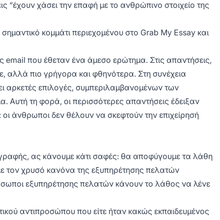
ις “έχουν χάσει την επαφή με το ανθρώπινο στοιχείο της
α σημαντικό κομμάτι περιεχομένου στο Grab My Essay και
ς email που έθεταν ένα άμεσο ερώτημα. Στις απαντήσεις,
ε, αλλά πιο γρήγορα και φθηνότερα. Στη συνέχεια
ι αρκετές επιλογές, συμπεριλαμβανομένων των
. Αυτή τη φορά, οι περισσότερες απαντήσεις έδειξαν
: οι άνθρωποι δεν θέλουν να σκεφτούν την επιχείρησή
γραφής, ας κάνουμε κάτι σαφές: θα αποφύγουμε τα λάθη
με τον χρυσό κανόνα της εξυπηρέτησης πελατών
όσωποι εξυπηρέτησης πελατών κάνουν το λάθος να λένε
ατικού αντιπροσώπου που είτε ήταν κακώς εκπαιδευμένος