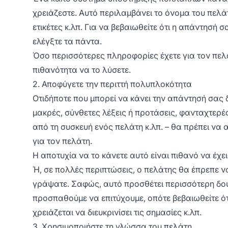
χρειάζεστε. Αυτό περιλαμβάνει το όνομα του πελάτ
ετικέτες κ.λπ. Για να βεβαιωθείτε ότι η απάντησή 
ελέγξτε τα πάντα.
Όσο περισσότερες πληροφορίες έχετε για τον πελά
πιθανότητα να το λύσετε.
2. Αποφύγετε την περιττή πολυπλοκότητα
Οτιδήποτε που μπορεί να κάνει την απάντησή σας δ
μακρές, σύνθετες λέξεις ή προτάσεις, φανταχτερέ
από τη συσκευή ενός πελάτη κ.λπ. – θα πρέπει να
για τον πελάτη.
Η αποτυχία να το κάνετε αυτό είναι πιθανό να έχε
Ή, σε πολλές περιπτώσεις, ο πελάτης θα έπρεπε να
γράψατε. Σαφώς, αυτό προσθέτει περισσότερη δουλ
προσπαθούμε να επιτύχουμε, οπότε βεβαιωθείτε ό
χρειάζεται να διευκρινίσει τις σημασίες κ.λπ.
3. Χρησιμοποιήστε τη γλώσσα του πελάτη