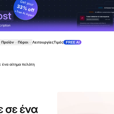
Get your
33% off
+ free AI Agent
ost
cription
Προϊόν
Πόροι
Λειτουργίες
Τιμές
FREE AI
 ένα αίτημα πελάτη
 σε ένα