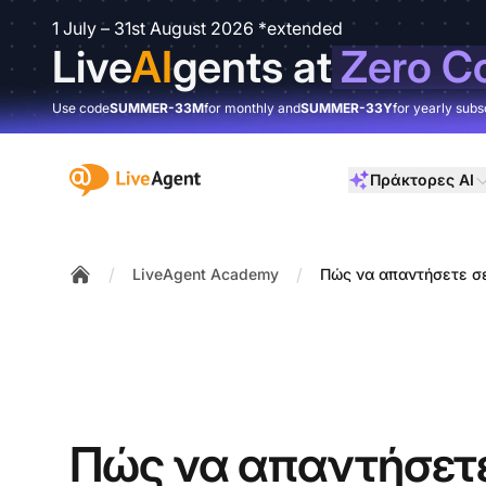
1 July – 31st August 2026 *extended
Live
AI
gents at
Zero C
Use code
SUMMER-33M
for monthly and
SUMMER-33Y
for yearly subs
:site.title
Πράκτορες AI
/
/
LiveAgent Academy
Πώς να απαντήσετε σε
Home
Πώς να απαντήσετε