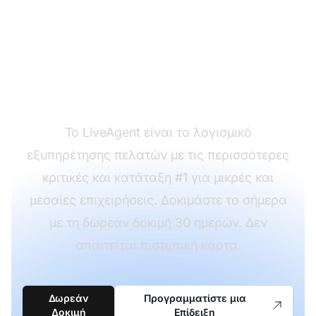
χρησιμοποιήσετε τα
πρότυπα
εξυπηρέτησης
πελατών σας;
Το LiveAgent είναι το λογισμικό
εξυπηρέτησης πελατών με τις περισσότερες
κριτικές και κατάταξη #1 για μικρές και
μεσαίες επιχειρήσεις. Δοκιμάστε το σήμερα
με τη δωρεάν δοκιμή 30 ημερών. Δεν
απαιτείται πιστωτική κάρτα.
Δωρεάν
Προγραμματίστε μια
Δοκιμή
Επίδειξη