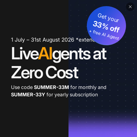
Get your
33% off
+ free AI Agent
1 July – 31st August 2026 *extended
Live
AI
gents at
Zero Cost
Use code
SUMMER-33M
for monthly and
SUMMER-33Y
for yearly subscription