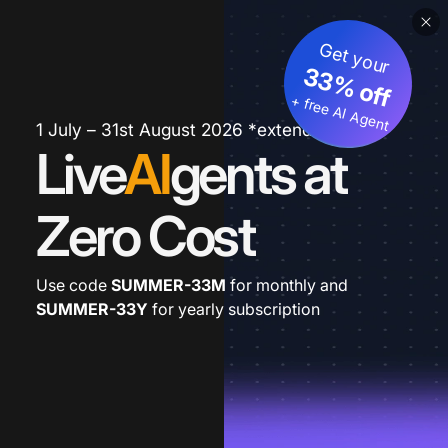
Get your
33% off
+ free AI Agent
1 July – 31st August 2026 *extended
Live
AI
gents at
Zero Cost
Use code
SUMMER-33M
for monthly and
SUMMER-33Y
for yearly subscription