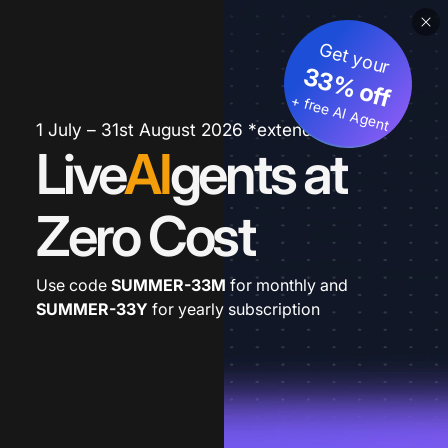
Get your
33% off
+ free AI Agent
1 July – 31st August 2026 *extended
Live
AI
gents at
Zero Cost
Use code
SUMMER-33M
for monthly and
SUMMER-33Y
for yearly subscription