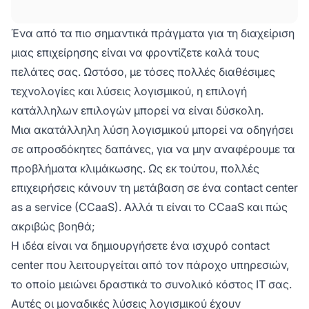
διαχειρίζεστε τις υπηρεσίες κέντρου
επικοινωνίας με μεγαλύτερη απόδοση. Οι
Ένα από τα πιο σημαντικά πράγματα για τη διαχείριση
εταιρείες που παρέχουν CCaaS προσφέρουν
μιας επιχείρησης είναι να φροντίζετε καλά τους
πλήρη υποστήριξη και συντήρηση όλης της
πελάτες σας. Ωστόσο, με τόσες πολλές διαθέσιμες
τεχνολογίας κέντρου επικοινωνίας για να
τεχνολογίες και λύσεις λογισμικού, η επιλογή
βελτιώσουν την ποιότητα της υποστήριξης
πελατών.
κατάλληλων επιλογών μπορεί να είναι δύσκολη.
Μια ακατάλληλη λύση λογισμικού μπορεί να οδηγήσει
σε απροσδόκητες δαπάνες, για να μην αναφέρουμε τα
προβλήματα κλιμάκωσης. Ως εκ τούτου, πολλές
επιχειρήσεις κάνουν τη μετάβαση σε ένα contact center
as a service (CCaaS). Αλλά τι είναι το CCaaS και πώς
ακριβώς βοηθά;
Η ιδέα είναι να δημιουργήσετε ένα ισχυρό contact
center που λειτουργείται από τον πάροχο υπηρεσιών,
το οποίο μειώνει δραστικά το συνολικό κόστος IT σας.
Αυτές οι μοναδικές λύσεις λογισμικού έχουν