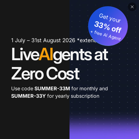
Get your
33% off
+ free AI Agent
1 July – 31st August 2026 *extended
Live
AI
gents at
Zero Cost
Use code
SUMMER-33M
for monthly and
SUMMER-33Y
for yearly subscription