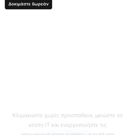
Δοκιμάστε δωρεάν
Υιοθετήστε μια Λύση
Contact Center που
Βασίζεται στο Cloud
Κλιμακώστε χωρίς προσπάθεια, μειώστε τα
κόστη IT και ενεργοποιήστε τις
απομακρυσμένες ομάδες με ευέλικτη