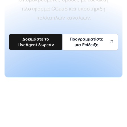
πλατφόρμα CCaaS και υποστήριξη
πολλαπλών καναλιών.
Δοκιμάστε το
Προγραμματίστε
LiveAgent δωρεάν
μια Επίδειξη