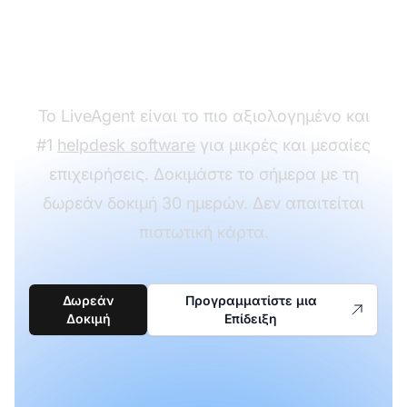
μελέτης περίπτωσης
μας;
Το LiveAgent είναι το πιο αξιολογημένο και
#1
helpdesk software
για μικρές και μεσαίες
επιχειρήσεις. Δοκιμάστε το σήμερα με τη
δωρεάν δοκιμή 30 ημερών. Δεν απαιτείται
πιστωτική κάρτα.
Δωρεάν
Προγραμματίστε μια
Δοκιμή
Επίδειξη