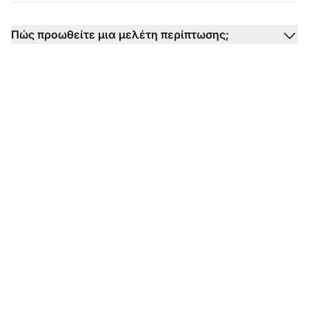
Πώς προωθείτε μια μελέτη περίπτωσης;
Έτοιμοι να
χρησιμοποιήσετε τα
πρότυπα αιτήματος