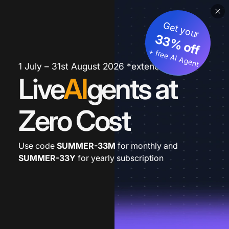
Get your
33% off
+ free AI Agent
1 July – 31st August 2026 *extended
Live
AI
gents at
Zero Cost
Use code
SUMMER-33M
for monthly and
SUMMER-33Y
for yearly subscription