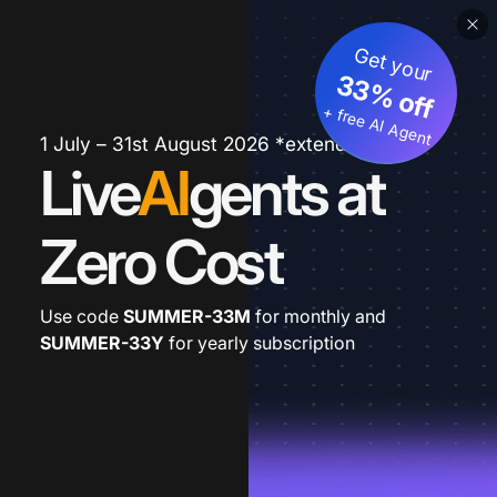
Get your
33% off
+ free AI Agent
1 July – 31st August 2026 *extended
Live
AI
gents at
Zero Cost
Use code
SUMMER-33M
for monthly and
SUMMER-33Y
for yearly subscription