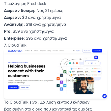
Τιμολόγηση Freshdesk
Δωρεάν δοκιμή:
Ναι, 21 ημέρες
Δωρεάν:
$0 ανά χρήστη/μήνα
Ανάπτυξη:
$18 ανά χρήστη/μήνα
Pro:
$59 ανά χρήστη/μήνα
Enterprise:
$95 ανά χρήστη/μήνα
7. CloudTalk
Το CloudTalk είναι μια λύση κέντρου κλήσεων
βασισμένη στο cloud που ικανοποιεί τις ομάδες
Επ