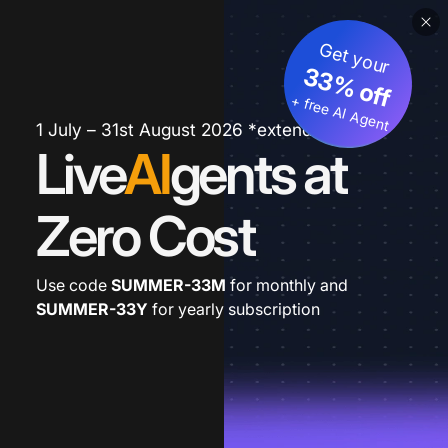
Get your
33% off
+ free AI Agent
1 July – 31st August 2026 *extended
Live
AI
gents at
Zero Cost
Use code
SUMMER-33M
for monthly and
SUMMER-33Y
for yearly subscription