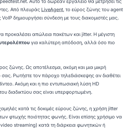
edtest.net. Αυτό το δωρεάν εργαλείο θα μετρήσει τις
ντες. Από πλευράς
LiveAgent
, το εύρος ζώνης του agent
 VoIP δημιουργήσει σύνδεση με τους διακομιστές μας.
α προκαλέσει απώλεια πακέτων και jitter. Η μέγιστη
ευτερολέπτου
για καλύτερη απόδοση, αλλά όσο πιο
ρος ζώνης. Ως αποτέλεσμα, ακόμη και μια μικρή
ό σας. Ρωτήστε τον πάροχο τηλεδιάσκεψης αν διαθέτει
 βίντεο. Ακόμη και η πιο εντυπωσιακή λύση HD
του διαδικτύου σας είναι υπερφορτωμένη.
χαμηλές κατά τις δοκιμές εύρους ζώνης, η χρήση jitter
των φτωχής ποιότητας φωνής. Είναι επίσης χρήσιμο να
video streaming) κατά τη διάρκεια φωνητικών ή