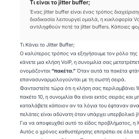
Τι είναι το jitter buffer;
Ένας jitter buffer είναι ένας τρόπος διαχείρι
διαδικασία λειτουργεί ομαλά, η κυκλοφορία Vo
αντιληφθούν ποτέ τα jitter buffers. Κάποιες φ
συμφόρησης του δικτύου. Η χρήση jitter buffer
ποιότητα της φωνητικής σας κλήσης κατά τη διάρ
Τι Κάνει το Jitter Buffer;
σημαίνουν ότι η ποιότητα του ήχου σας θα είν
Ο καλύτερος τρόπος να εξηγήσουμε τον ρόλο της λε
κάνετε μια κλήση VoIP, η συνομιλία σας μετατρέπε
ονομάζονται
“πακέτα.”
Όταν αυτά τα πακέτα φτάν
επανασυναρμολογούνται με τη σωστή σειρά.
Φανταστείτε τώρα ότι η κλήση σας περιλαμβάνει 1
πακέτο 10, η συνομιλία θα είναι εκτός σειράς και
καταλάβετε κάποιον αν τα λόγια του έφταναν ανα
πελάτες είναι αδύνατη όταν υπάρχει υπερβολικό jit
Για να αποφευχθεί αυτό το είδος προβλήματος, η λ
Αυτός ο χρόνος καθυστέρησης επιτρέπει σε όλα 