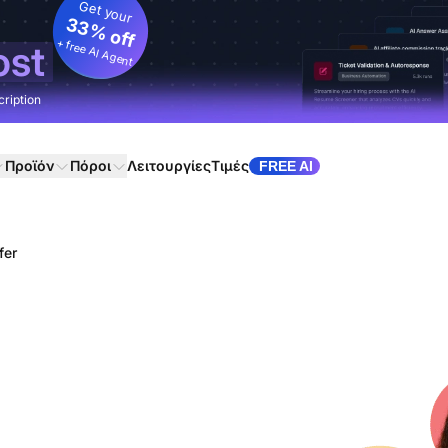
Get your
33% off
+ free AI Agent
ost
cription
Προϊόν
Πόροι
Λειτουργίες
Τιμές
FREE AI
fer