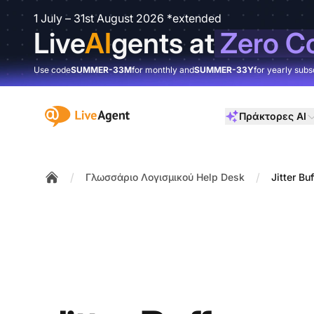
1 July – 31st August 2026 *extended
Live
AI
gents at
Zero C
Use code
SUMMER-33M
for monthly and
SUMMER-33Y
for yearly subs
:site.title
Πράκτορες AI
/
/
Γλωσσάριο Λογισμικού Help Desk
Jitter Buf
Home