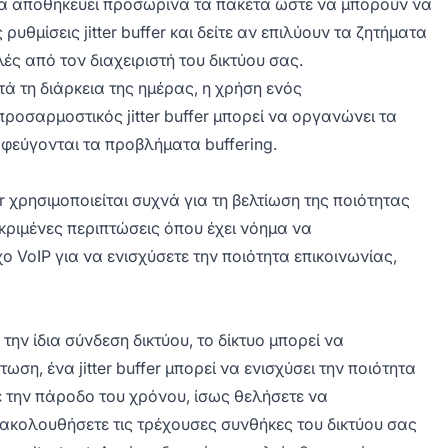
ημα αποθηκεύει προσωρινά τα πακέτα ώστε να μπορούν να
υθμίσεις jitter buffer και δείτε αν επιλύουν τα ζητήματα
λές από τον διαχειριστή του δικτύου σας.
ά τη διάρκεια της ημέρας, η χρήση ενός
προσαρμοστικός jitter buffer μπορεί να οργανώνει τα
φεύγονται τα προβλήματα buffering.
er χρησιμοποιείται συχνά για τη βελτίωση της ποιότητας
κριμένες περιπτώσεις όπου έχει νόημα να
χο VoIP για να ενισχύσετε την ποιότητα επικοινωνίας,
ην ίδια σύνδεση δικτύου, το δίκτυο μπορεί να
ωση, ένα jitter buffer μπορεί να ενισχύσει την ποιότητα
με την πάροδο του χρόνου, ίσως θελήσετε να
ακολουθήσετε τις τρέχουσες συνθήκες του δικτύου σας