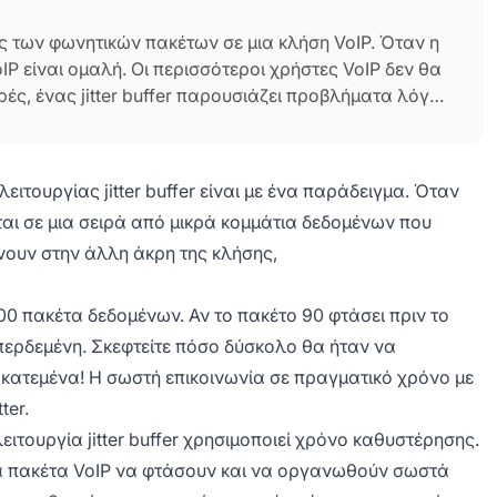
σης των φωνητικών πακέτων σε μια κλήση VoIP. Όταν η
IP είναι ομαλή. Οι περισσότεροι χρήστες VoIP δεν θα
ορές, ένας jitter buffer παρουσιάζει προβλήματα λόγω
 είναι ένας εξαιρετικός τρόπος να βελτιώσετε την
κεια VoIP κλήσεων. Οι κλήσεις με jitter buffer VoIP
αι υψηλότερη.
ιτουργίας jitter buffer είναι με ένα παράδειγμα. Όταν
ται σε μια σειρά από μικρά κομμάτια δεδομένων που
ουν στην άλλη άκρη της κλήσης,
00 πακέτα δεδομένων. Αν το πακέτο 90 φτάσει πριν το
 μπερδεμένη. Σκεφτείτε πόσο δύσκολο θα ήταν να
κατεμένα! Η σωστή επικοινωνία σε πραγματικό χρόνο με
ter.
ειτουργία jitter buffer χρησιμοποιεί χρόνο καθυστέρησης.
τα πακέτα VoIP να φτάσουν και να οργανωθούν σωστά