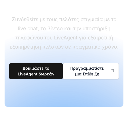
πραγματικό χρόνο
Συνδεθείτε με τους πελάτες στιγμιαία με το
live chat, το βίντεο και την υποστήριξη
τηλεφώνου του LiveAgent για εξαιρετική
εξυπηρέτηση πελατών σε πραγματικό χρόνο.
Δοκιμάστε το
Προγραμματίστε
LiveAgent δωρεάν
μια Επίδειξη