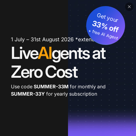
Get your
33% off
+ free AI Agent
1 July – 31st August 2026 *extended
Live
AI
gents at
Zero Cost
Use code
SUMMER-33M
for monthly and
SUMMER-33Y
for yearly subscription