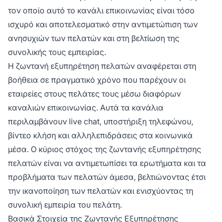
τον οποίο αυτό το κανάλι επικοινωνίας είναι τόσο
υποστήριξη. Δεν έχει σημασία αν θέλετε να
χρησιμοποιήσετε τηλεφωνική κλήση,
live chat
ή
ισχυρό και αποτελεσματικό στην αντιμετώπιση των
βίντεο κλήση. Η εξυπηρέτηση πελατών μπορεί
ανησυχιών των πελατών και στη βελτίωση της
να συνεργαστεί με εσάς όπως θέλετε.
συνολικής τους εμπειρίας.
Η ζωντανή εξυπηρέτηση πελατών αναφέρεται στη
βοήθεια σε πραγματικό χρόνο που παρέχουν οι
εταιρείες στους πελάτες τους μέσω διαφόρων
καναλιών επικοινωνίας. Αυτά τα κανάλια
περιλαμβάνουν live chat, υποστήριξη τηλεφώνου,
βίντεο κλήση και αλληλεπιδράσεις στα κοινωνικά
μέσα. Ο κύριος στόχος της ζωντανής εξυπηρέτησης
πελατών είναι να αντιμετωπίσει τα ερωτήματα και τα
προβλήματα των πελατών άμεσα, βελτιώνοντας έτσι
την ικανοποίηση των πελατών και ενισχύοντας τη
συνολική εμπειρία του πελάτη.
Βασικά Στοιχεία της Ζωντανής Εξυπηρέτησης