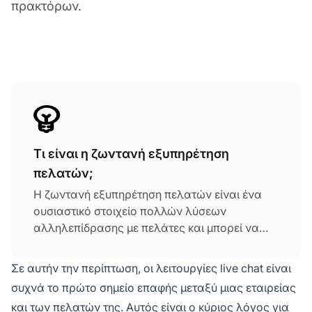
πρακτόρων.
Τι είναι η ζωντανή εξυπηρέτηση
πελατών;
Η ζωντανή εξυπηρέτηση πελατών είναι ένα
ουσιαστικό στοιχείο πολλών λύσεων
αλληλεπίδρασης με πελάτες και μπορεί να
παρέχει βοήθεια στους πελάτες σε
πραγματικό χρόνο. Διεξάγεται από μια
Σε αυτήν την περίπτωση, οι λειτουργίες live chat είναι
εταιρεία που θέλει να δώσει στους χρήστες
συχνά το πρώτο σημείο επαφής μεταξύ μιας εταιρείας
του προϊόντος ή στους επισκέπτες του
και των πελατών της. Αυτός είναι ο κύριος λόγος για
ιστότοπού της επαρκή συμβουλές και