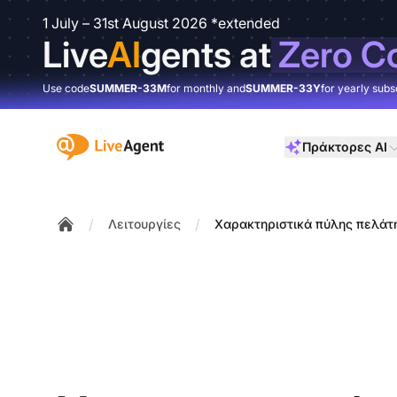
1 July – 31st August 2026 *extended
Live
AI
gents at
Zero C
Use code
SUMMER-33M
for monthly and
SUMMER-33Y
for yearly subs
:site.title
Πράκτορες AI
/
/
Λειτουργίες
Χαρακτηριστικά πύλης πελάτ
Home