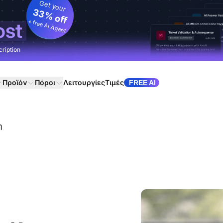
Get your
33% off
+ free AI Agent
ost
cription
Προϊόν
Πόροι
Λειτουργίες
Τιμές
FREE AI
η