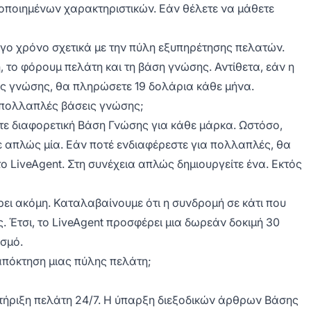
ργοποιημένων χαρακτηριστικών. Εάν θέλετε να μάθετε
γο χρόνο σχετικά με την πύλη εξυπηρέτησης πελατών.
 το φόρουμ πελάτη και τη βάση γνώσης. Αντίθετα, εάν η
ις γνώσης, θα πληρώσετε 19 δολάρια κάθε μήνα.
ν πολλαπλές βάσεις γνώσης;
ετε διαφορετική Βάση Γνώσης για κάθε μάρκα. Ωστόσο,
ε απλώς μία. Εάν ποτέ ενδιαφέρεστε για πολλαπλές, θα
 LiveAgent. Στη συνέχεια απλώς δημιουργείτε ένα. Εκτός
ει ακόμη. Καταλαβαίνουμε ότι η συνδρομή σε κάτι που
ς. Έτσι, το LiveAgent προσφέρει μια δωρεάν δοκιμή 30
σμό.
 απόκτηση μιας πύλης πελάτη;
στήριξη πελάτη 24/7. Η ύπαρξη διεξοδικών άρθρων Βάσης