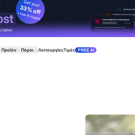
Get your
33% off
+ free AI Agent
ost
cription
Προϊόν
Πόροι
Λειτουργίες
Τιμές
FREE AI