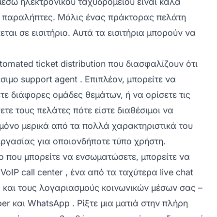
έσω ηλεκτρονικού ταχυδρομείου είναι καλά
 παραλήπτες. Μόλις ένας πράκτορας πελάτη
ται σε εισιτήριο. Αυτά τα εισιτήρια μπορούν να
tomated ticket distribution
που διασφαλίζουν ότι
έσιμο
support agent
. Επιπλέον, μπορείτε να
ετε διάφορες ομάδες θεμάτων, ή να ορίσετε τις
ετε τους πελάτες πότε είστε διαθέσιμοι να
 μόνο μερικά από τα πολλά χαρακτηριστικά του
εργασίας για οποιονδήποτε τύπο χρήστη.
νο που μπορείτε να ενσωματώσετε, μπορείτε να
 VoIP
call center
, ένα από τα ταχύτερα
live chat
 και τους
λογαριασμούς κοινωνικών μέσων
σας –
ber
και
WhatsApp
. Ρίξτε μια ματιά στην πλήρη