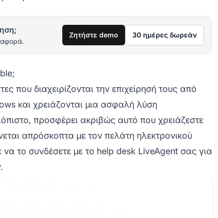
ηση;
Ζητήστε demo
30 ημέρες δωρεάν
ιαφορά.
ble;
στες που διαχειρίζονται την επιχείρησή τους από
dows και χρειάζονται μια ασφαλή λύση
ιόπιστο, προσφέρει ακριβώς αυτό που χρειάζεστε
νεται απρόσκοπτα με τον πελάτη ηλεκτρονικού
ε να το συνδέσετε με το
help desk LiveAgent
σας για
.