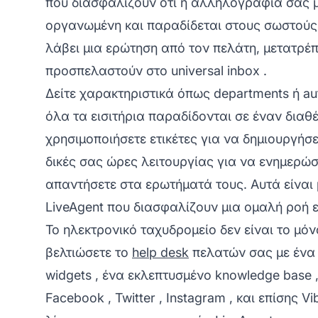
που διασφαλίζουν ότι η αλληλογραφία σας μ
οργανωμένη και παραδίδεται στους σωστούς
λάβει μια ερώτηση από τον πελάτη, μετατρέπε
προσπελαστούν στο
universal inbox
.
Δείτε χαρακτηριστικά όπως
departments
ή
au
όλα τα εισιτήρια παραδίδονται σε έναν διαθ
χρησιμοποιήσετε ετικέτες για να δημιουργήσ
δικές σας ώρες λειτουργίας για να ενημερώσ
απαντήσετε στα ερωτήματά τους. Αυτά είναι
LiveAgent που διασφαλίζουν μια ομαλή ροή 
Το ηλεκτρονικό ταχυδρομείο δεν είναι το μό
βελτιώσετε το
help desk
πελατών σας με ένα
widgets
, ένα εκλεπτυσμένο
knowledge base
,
Facebook
,
Twitter
,
Instagram
, και επίσης
Vi