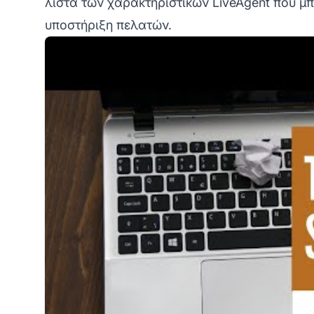
λίστα των
χαρακτηριστικών LiveAgent
που μπ
υποστήριξη πελατών.