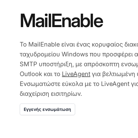
MailEnable
Το MailEnable είναι ένας κορυφαίος δια
ταχυδρομείου Windows που προσφέρει 
SMTP υποστήριξη, με απρόσκοπτη ενσωμ
Outlook και το
LiveAgent
για βελτιωμένη
Ενσωματώστε εύκολα με το LiveAgent γι
διαχείριση εισιτηρίων.
Εγγενής ενσωμάτωση