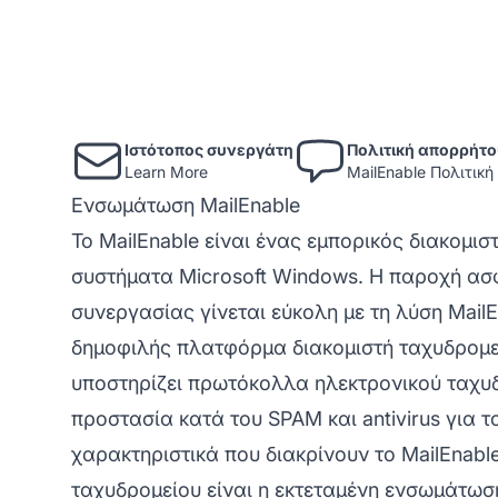
Ιστότοπος συνεργάτη
Πολιτική απορρήτ
Learn More
MailEnable Πολιτικ
Ενσωμάτωση MailEnable
Το MailEnable είναι ένας εμπορικός διακομισ
συστήματα Microsoft Windows. Η παροχή ασ
συνεργασίας γίνεται εύκολη με τη λύση Mail
δημοφιλής πλατφόρμα διακομιστή ταχυδρομεί
υποστηρίζει πρωτόκολλα ηλεκτρονικού ταχυ
προστασία κατά του SPAM και antivirus για 
χαρακτηριστικά που διακρίνουν το MailEnabl
ταχυδρομείου είναι η εκτεταμένη ενσωμάτωσή 