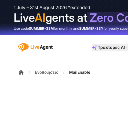
1 July – 31st August 2026 *extended
Live
AI
gents at
Zero C
Use code
SUMMER-33M
for monthly and
SUMMER-33Y
for yearly subs
:site.title
Πράκτορες AI
/
/
Ενοποιήσεις
MailEnable
Home