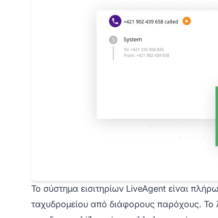
Το σύστημα εισιτηρίων LiveAgent είναι πλή
ταχυδρομείου από διάφορους παρόχους. Το λ