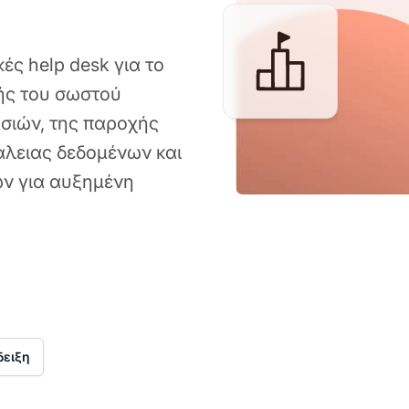
ές help desk για το
ής του σωστού
ασιών, της παροχής
άλειας δεδομένων και
ών για αυξημένη
δειξη