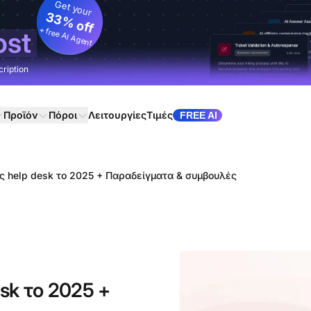
Get your
33% off
+ free AI Agent
ost
cription
Προϊόν
Πόροι
Λειτουργίες
Τιμές
FREE AI
ές help desk το 2025 + Παραδείγματα & συμβουλές
esk το 2025 +