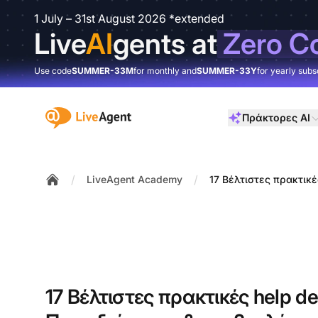
1 July – 31st August 2026 *extended
Live
AI
gents at
Zero C
Use code
SUMMER-33M
for monthly and
SUMMER-33Y
for yearly subs
:site.title
Πράκτορες AI
/
/
LiveAgent Academy
17 Βέλτιστες πρακτικ
Home
17 Βέλτιστες πρακτικές help d