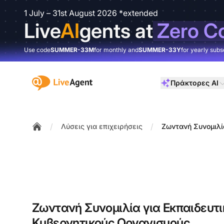
1 July – 31st August 2026 *extended
Live
AI
gents at
Zero C
Use code
SUMMER-33M
for monthly and
SUMMER-33Y
for yearly subs
:site.title
Πράκτορες AI
/
/
Λύσεις για επιχειρήσεις
Ζωντανή Συνομιλί
Home
Ζωντανή Συνομιλία για Εκπαιδευτι
Κυβερνητικούς Οργανισμούς