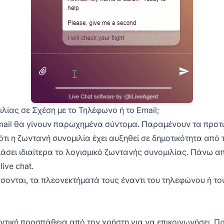
λίας σε Σχέση με το Τηλέφωνο ή το Email;
το email θα γίνουν παρωχημένα σύντομα. Παραμένουν τα πρ
ότι η ζωντανή συνομιλία έχει αυξηθεί σε δημοτικότητα από 
λιάσει ιδιαίτερα το λογισμικό ζωντανής συνομιλίας. Πάνω α
ive chat.
νται, τα πλεονεκτήματά τους έναντι του τηλεφώνου ή του 
τική προσπάθεια από τον χρήστη για να επικοινωνήσει. Πρέ