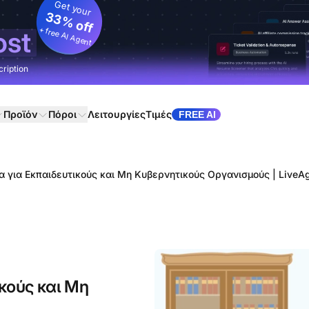
Get your
33% off
+ free AI Agent
ost
cription
Προϊόν
Πόροι
Λειτουργίες
Τιμές
FREE AI
α για Εκπαιδευτικούς και Μη Κυβερνητικούς Οργανισμούς | LiveA
κούς και Μη