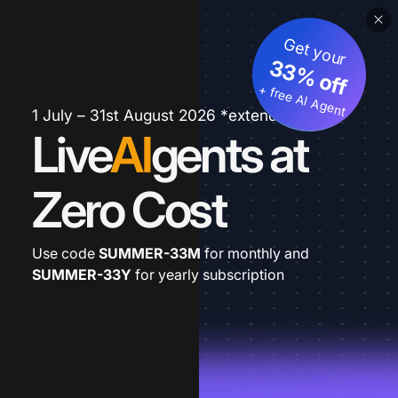
Get your
33% off
+ free AI Agent
1 July – 31st August 2026 *extended
Live
AI
gents at
Zero Cost
Use code
SUMMER-33M
for monthly and
SUMMER-33Y
for yearly subscription