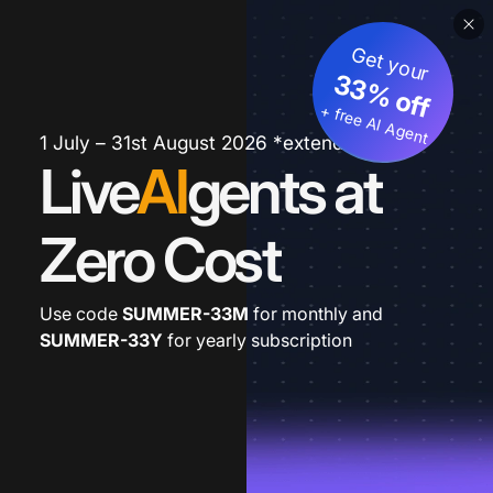
Get your
33% off
+ free AI Agent
1 July – 31st August 2026 *extended
Live
AI
gents at
Zero Cost
Use code
SUMMER-33M
for monthly and
SUMMER-33Y
for yearly subscription